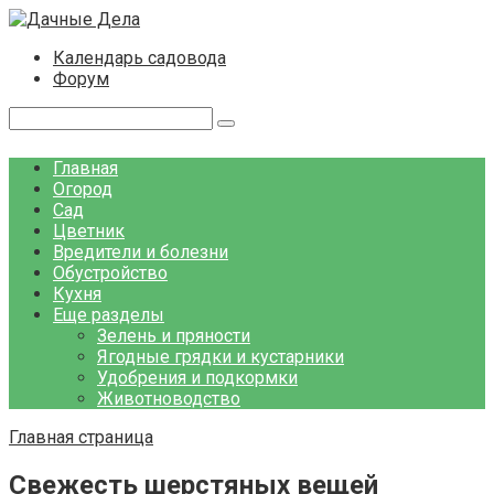
Перейти
к
Календарь садовода
контенту
Форум
Поиск:
Главная
Огород
Сад
Цветник
Вредители и болезни
Обустройство
Кухня
Еще разделы
Зелень и пряности
Ягодные грядки и кустарники
Удобрения и подкормки
Животноводство
Главная страница
Свежесть шерстяных вещей