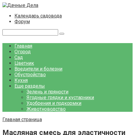
Перейти
к
Календарь садовода
контенту
Форум
Поиск:
Главная
Огород
Сад
Цветник
Вредители и болезни
Обустройство
Кухня
Еще разделы
Зелень и пряности
Ягодные грядки и кустарники
Удобрения и подкормки
Животноводство
Главная страница
Масляная смесь для эластичности