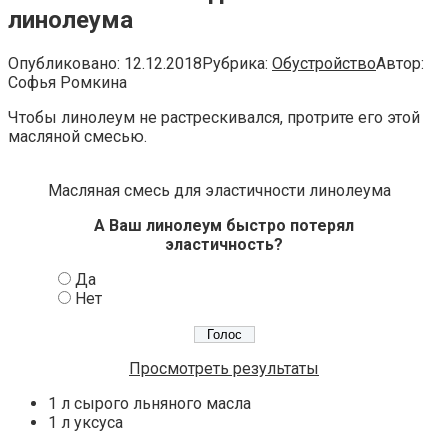
линолеума
Опубликовано:
12.12.2018
Рубрика:
Обустройство
Автор:
Софья Ромкина
Чтобы линолеум не растрескивался, протрите его этой
масляной смесью.
Масляная смесь для эластичности линолеума
А Ваш линолеум быстро потерял
эластичность?
Да
Нет
Просмотреть результаты
1 л сырого льняного масла
1 л уксуса