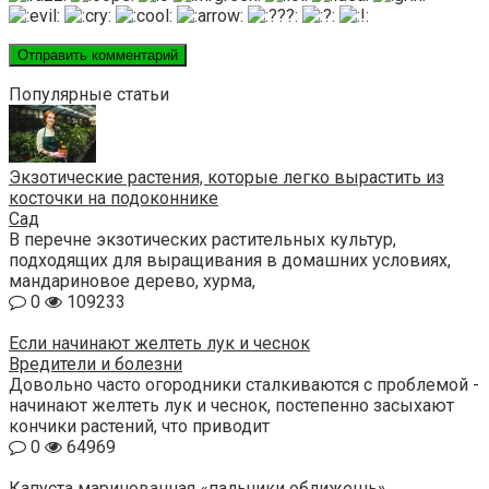
Популярные статьи
Экзотические растения, которые легко вырастить из
косточки на подоконнике
Сад
В перечне экзотических растительных культур,
подходящих для выращивания в домашних условиях,
мандариновое дерево, хурма,
0
109233
Если начинают желтеть лук и чеснок
Вредители и болезни
Довольно часто огородники сталкиваются с проблемой -
начинают желтеть лук и чеснок, постепенно засыхают
кончики растений, что приводит
0
64969
Капуста маринованная «пальчики оближешь»