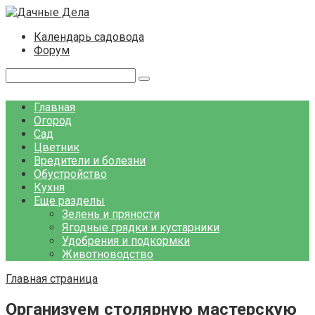
Перейти
к
Календарь садовода
контенту
Форум
Поиск:
Главная
Огород
Сад
Цветник
Вредители и болезни
Обустройство
Кухня
Еще разделы
Зелень и пряности
Ягодные грядки и кустарники
Удобрения и подкормки
Животноводство
Главная страница
Организуем столярную мастерскую