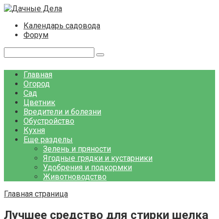
Перейти
к
Календарь садовода
контенту
Форум
Поиск:
Главная
Огород
Сад
Цветник
Вредители и болезни
Обустройство
Кухня
Еще разделы
Зелень и пряности
Ягодные грядки и кустарники
Удобрения и подкормки
Животноводство
Главная страница
Лучшее средство для стирки шелка