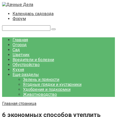
Перейти
к
Календарь садовода
контенту
Форум
Поиск:
Главная
Огород
Сад
Цветник
Вредители и болезни
Обустройство
Кухня
Еще разделы
Зелень и пряности
Ягодные грядки и кустарники
Удобрения и подкормки
Животноводство
Главная страница
6 экономных способов утеплить