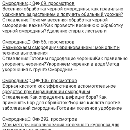
Смородина
0
69. просмотров
Весенняя обработка черной смородины: как правильно
ухаживать за растением и получить обильный урожай?
Оглавление:Почему весенняя обработка черной
смородины важна?Как провести весеннюю обработку
черной смородины?Удаление старых листьев и
Смородина
0
56. просмотров
Размножаем смородину черенкованием : мой опыт и
техника выполнения
Оглавление:Готовим подходящие черенкиКак правильно
укоренять черенки?Укореняем черенки в водеМетод
укоренения в грунте Смородина —
Смородина
0
106. просмотров
Борная кислота как эффективное вспомогательное
средство при выращивании смородины
Оглавление:Как определить дефицит бора?Как
применять бор для обработок?Борная кислота против
заболеваний смородиныГотовим полезное удобрение
Смородина
0
292. просмотров
Мои методы использования железного купороса для