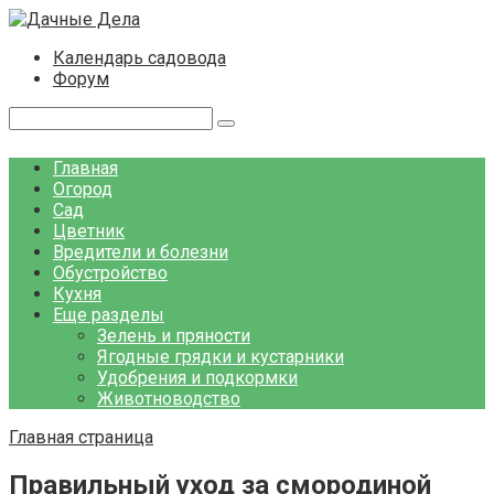
Перейти
к
Календарь садовода
контенту
Форум
Поиск:
Главная
Огород
Сад
Цветник
Вредители и болезни
Обустройство
Кухня
Еще разделы
Зелень и пряности
Ягодные грядки и кустарники
Удобрения и подкормки
Животноводство
Главная страница
Правильный уход за смородиной