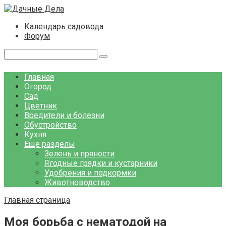
Перейти
к
Календарь садовода
контенту
Форум
Поиск:
Главная
Огород
Сад
Цветник
Вредители и болезни
Обустройство
Кухня
Еще разделы
Зелень и пряности
Ягодные грядки и кустарники
Удобрения и подкормки
Животноводство
Главная страница
Моя борьба с нематодой на