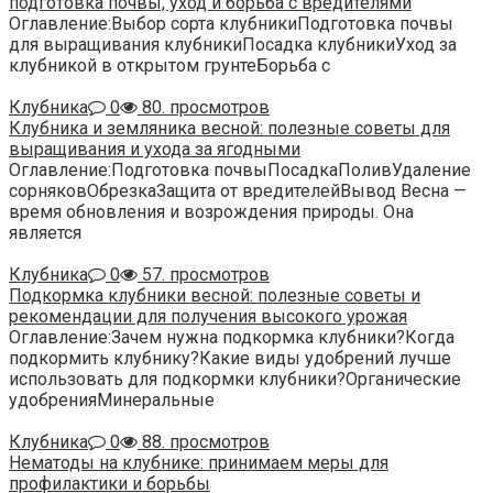
подготовка почвы, уход и борьба с вредителями
Оглавление:Выбор сорта клубникиПодготовка почвы
для выращивания клубникиПосадка клубникиУход за
клубникой в открытом грунтеБорьба с
Клубника
0
80. просмотров
Клубника и земляника весной: полезные советы для
выращивания и ухода за ягодными
Оглавление:Подготовка почвыПосадкаПоливУдаление
сорняковОбрезкаЗащита от вредителейВывод Весна —
время обновления и возрождения природы. Она
является
Клубника
0
57. просмотров
Подкормка клубники весной: полезные советы и
рекомендации для получения высокого урожая
Оглавление:Зачем нужна подкормка клубники?Когда
подкормить клубнику?Какие виды удобрений лучше
использовать для подкормки клубники?Органические
удобренияМинеральные
Клубника
0
88. просмотров
Нематоды на клубнике: принимаем меры для
профилактики и борьбы