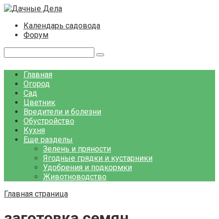
Перейти
к
Календарь садовода
контенту
Форум
Поиск:
Главная
Огород
Сад
Цветник
Вредители и болезни
Обустройство
Кухня
Еще разделы
Зелень и пряности
Ягодные грядки и кустарники
Удобрения и подкормки
Животноводство
Главная страница
заготовка семян