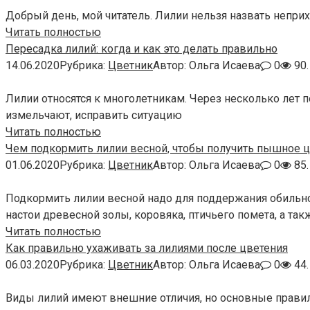
Добрый день, мой читатель. Лилии нельзя назвать непри
Читать полностью
Пересадка лилий: когда и как это делать правильно
14.06.2020
Рубрика:
Цветник
Автор:
Ольга Исаева
0
90.
Лилии относятся к многолетникам. Через несколько лет по
измельчают, исправить ситуацию
Читать полностью
Чем подкормить лилии весной, чтобы получить пышное 
01.06.2020
Рубрика:
Цветник
Автор:
Ольга Исаева
0
85.
Подкормить лилии весной надо для поддержания обильно
настои древесной золы, коровяка, птичьего помета, а т
Читать полностью
Как правильно ухаживать за лилиями после цветения
06.03.2020
Рубрика:
Цветник
Автор:
Ольга Исаева
0
44.
Виды лилий имеют внешние отличия, но основные правила