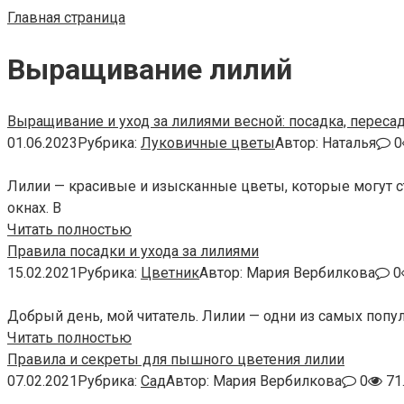
Главная страница
Выращивание лилий
Выращивание и уход за лилиями весной: посадка, переса
01.06.2023
Рубрика:
Луковичные цветы
Автор:
Наталья
0
Лилии — красивые и изысканные цветы, которые могут ст
окнах. В
Читать полностью
Правила посадки и ухода за лилиями
15.02.2021
Рубрика:
Цветник
Автор:
Мария Вербилкова
0
Добрый день, мой читатель. Лилии — одни из самых попу
Читать полностью
Правила и секреты для пышного цветения лилии
07.02.2021
Рубрика:
Сад
Автор:
Мария Вербилкова
0
71