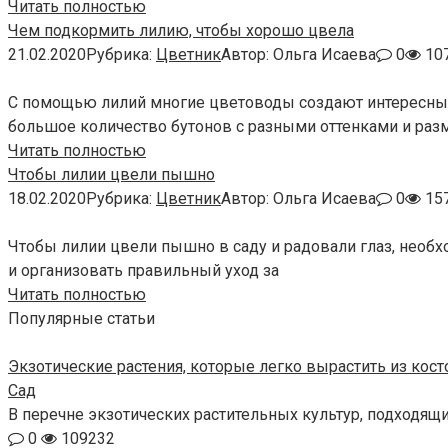
Читать полностью
Чем подкормить лилию, чтобы хорошо цвела
21.02.2020
Рубрика:
Цветник
Автор:
Ольга Исаева
0
107
С помощью лилий многие цветоводы создают интересные 
большое количество бутонов с разными оттенками и раз
Читать полностью
Чтобы лилии цвели пышно
18.02.2020
Рубрика:
Цветник
Автор:
Ольга Исаева
0
157
Чтобы лилии цвели пышно в саду и радовали глаз, необх
и организовать правильный уход за
Читать полностью
Популярные статьи
Экзотические растения, которые легко вырастить из кос
Сад
В перечне экзотических растительных культур, подходящ
0
109232