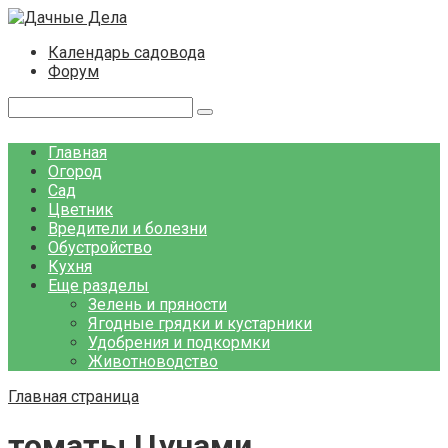
Перейти
к
Календарь садовода
контенту
Форум
Поиск:
Главная
Огород
Сад
Цветник
Вредители и болезни
Обустройство
Кухня
Еще разделы
Зелень и пряности
Ягодные грядки и кустарники
Удобрения и подкормки
Животноводство
Главная страница
томаты Цунами