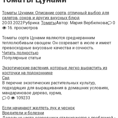
Томаты Цунами. Описание сорта, отличный выбор для
салатов, соков и других вкусных блюд
20.03.2022
Рубрика:
Томаты
Автор:
Мария Вербилкова
0
16. просмотров
Томаты сорта Цунами являются среднеранним
теплолюбивым овощем. Он созревает в июле и имеет
превосходные вкусовые качества и сочность.
Читать полностью
Популярные статьи
Экзотические растения, которые легко вырастить из
косточки на подоконнике
Сад
В перечне экзотических растительных культур,
подходящих для выращивания в домашних условиях,
мандариновое дерево, хурма,
0
109233
Если начинают желтеть лук и чеснок
Вредители и болезни
Довольно часто огородники сталкиваются с проблемой -