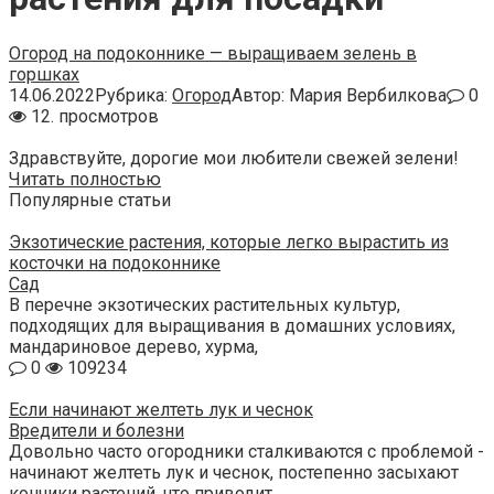
Огород на подоконнике — выращиваем зелень в
горшках
14.06.2022
Рубрика:
Огород
Автор:
Мария Вербилкова
0
12. просмотров
Здравствуйте, дорогие мои любители свежей зелени!
Читать полностью
Популярные статьи
Экзотические растения, которые легко вырастить из
косточки на подоконнике
Сад
В перечне экзотических растительных культур,
подходящих для выращивания в домашних условиях,
мандариновое дерево, хурма,
0
109234
Если начинают желтеть лук и чеснок
Вредители и болезни
Довольно часто огородники сталкиваются с проблемой -
начинают желтеть лук и чеснок, постепенно засыхают
кончики растений, что приводит