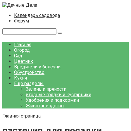
Перейти
к
Календарь садовода
контенту
Форум
Поиск:
Главная
Огород
Сад
Цветник
Вредители и болезни
Обустройство
Кухня
Еще разделы
Зелень и пряности
Ягодные грядки и кустарники
Удобрения и подкормки
Животноводство
Главная страница
растения для посадки