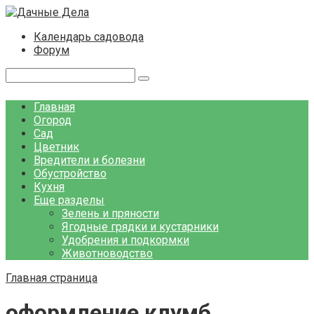
Перейти
к
Календарь садовода
контенту
Форум
Поиск:
Главная
Огород
Сад
Цветник
Вредители и болезни
Обустройство
Кухня
Еще разделы
Зелень и пряности
Ягодные грядки и кустарники
Удобрения и подкормки
Животноводство
Главная страница
оформление клумб