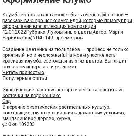
Клумба из тюльпанов может быть очень эффектной —
рассказываю про несколько идей, которые помогут при
оформлении впечатляющих композиций
12.01.2022
Рубрика:
Луковичные цветы
Автор:
Мария
Вербилкова
0
149. просмотров
Создание цветника из тюльпанов — процесс не только
приятный, но и несложный. На моем участке есть
красивая клумба, состоящая из этих цветов. Выглядит
она очень интересно и украшает
Читать полностью
Популярные статьи
Экзотические растения, которые легко вырастить из
косточки на подоконнике
Сад
В перечне экзотических растительных культур,
подходящих для выращивания в домашних условиях,
мандариновое дерево, хурма,
0
109233
Если начинают желтеть лук и чеснок