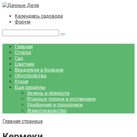
Перейти
к
Календарь садовода
контенту
Форум
Поиск:
Главная
Огород
Сад
Цветник
Вредители и болезни
Обустройство
Кухня
Еще разделы
Зелень и пряности
Ягодные грядки и кустарники
Удобрения и подкормки
Животноводство
Главная страница
Кермеки