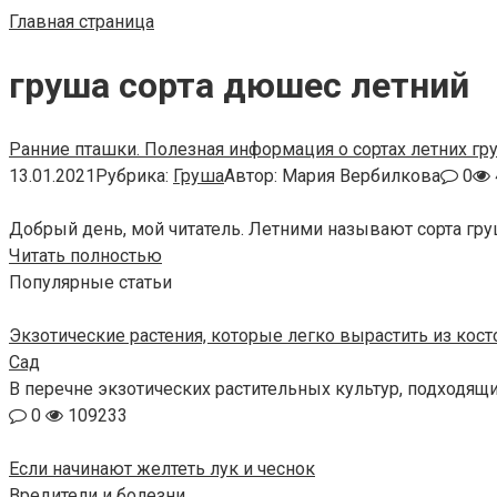
Главная страница
груша сорта дюшес летний
Ранние пташки. Полезная информация о сортах летних гр
13.01.2021
Рубрика:
Груша
Автор:
Мария Вербилкова
0
Добрый день, мой читатель. Летними называют сорта груш
Читать полностью
Популярные статьи
Экзотические растения, которые легко вырастить из кос
Сад
В перечне экзотических растительных культур, подходящ
0
109233
Если начинают желтеть лук и чеснок
Вредители и болезни