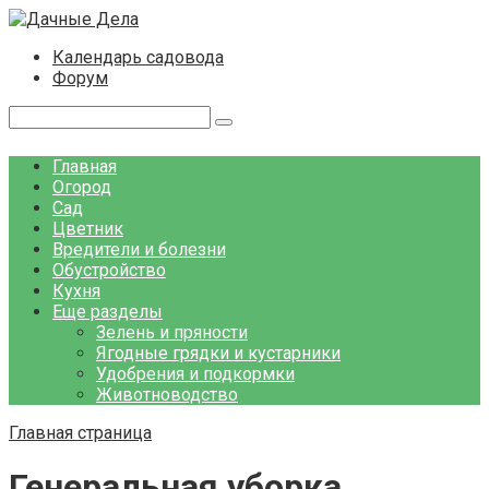
Перейти
к
Календарь садовода
контенту
Форум
Поиск:
Главная
Огород
Сад
Цветник
Вредители и болезни
Обустройство
Кухня
Еще разделы
Зелень и пряности
Ягодные грядки и кустарники
Удобрения и подкормки
Животноводство
Главная страница
Генеральная уборка