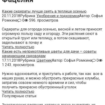
Какие сидераты лучше сеять в теплице осенью
20.11.2018
Рубрика:
Удобрения и подкормки
Автор:
Софья
Ромкина
0
596. просмотров
Сидераты для огорода осенью, весной и летом приносят
огромную пользу саду и огороду. Эти растения сеют в
открытый грунт или теплицу, а потом скашивают,
заделывают в почву и
Читать полностью
Какие есть неприхотливые цветы для дачи — советы
начинающим садоводам
17.11.2018
Рубрика:
Цветник
Автор:
Софья Ромкина
0
1 243. просмотров
Нужно вдохновится, и приступать к работе, так как все в
наших руках, и можно обустроить прекрасные клумбы,
затратив совсем немного времени и сил, чтобы
получить прекрасно обустроенный уголок
Читать полностью
Популярные статьи
Экзотические растения, которые легко вырастить из