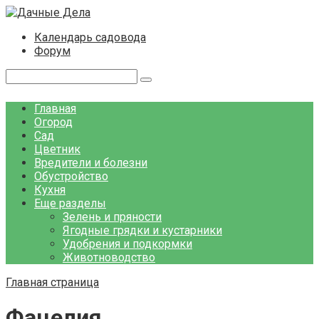
Перейти
к
Календарь садовода
контенту
Форум
Поиск:
Главная
Огород
Сад
Цветник
Вредители и болезни
Обустройство
Кухня
Еще разделы
Зелень и пряности
Ягодные грядки и кустарники
Удобрения и подкормки
Животноводство
Главная страница
Фацелия