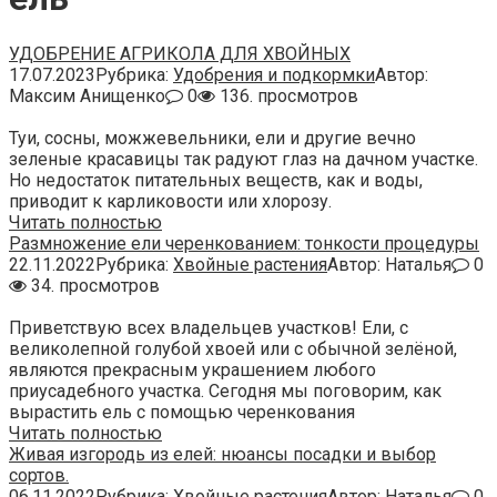
УДОБРЕНИЕ АГРИКОЛА ДЛЯ ХВОЙНЫХ
17.07.2023
Рубрика:
Удобрения и подкормки
Автор:
Максим Анищенко
0
136. просмотров
Туи, сосны, можжевельники, ели и другие вечно
зеленые красавицы так радуют глаз на дачном участке.
Но недостаток питательных веществ, как и воды,
приводит к карликовости или хлорозу.
Читать полностью
Размножение ели черенкованием: тонкости процедуры
22.11.2022
Рубрика:
Хвойные растения
Автор:
Наталья
0
34. просмотров
Приветствую всех владельцев участков! Ели, с
великолепной голубой хвоей или с обычной зелёной,
являются прекрасным украшением любого
приусадебного участка. Сегодня мы поговорим, как
вырастить ель с помощью черенкования
Читать полностью
Живая изгородь из елей: нюансы посадки и выбор
сортов.
06.11.2022
Рубрика:
Хвойные растения
Автор:
Наталья
0