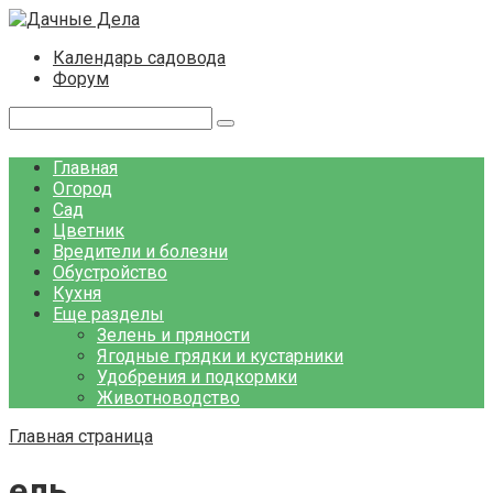
Перейти
к
Календарь садовода
контенту
Форум
Поиск:
Главная
Огород
Сад
Цветник
Вредители и болезни
Обустройство
Кухня
Еще разделы
Зелень и пряности
Ягодные грядки и кустарники
Удобрения и подкормки
Животноводство
Главная страница
ель