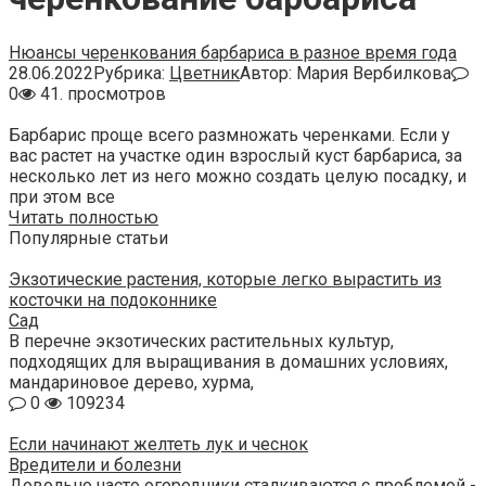
Нюансы черенкования барбариса в разное время года
28.06.2022
Рубрика:
Цветник
Автор:
Мария Вербилкова
0
41. просмотров
Барбарис проще всего размножать черенками. Если у
вас растет на участке один взрослый куст барбариса, за
несколько лет из него можно создать целую посадку, и
при этом все
Читать полностью
Популярные статьи
Экзотические растения, которые легко вырастить из
косточки на подоконнике
Сад
В перечне экзотических растительных культур,
подходящих для выращивания в домашних условиях,
мандариновое дерево, хурма,
0
109234
Если начинают желтеть лук и чеснок
Вредители и болезни
Довольно часто огородники сталкиваются с проблемой -