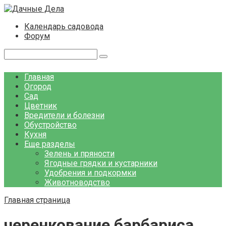
Перейти
к
Календарь садовода
контенту
Форум
Поиск:
Главная
Огород
Сад
Цветник
Вредители и болезни
Обустройство
Кухня
Еще разделы
Зелень и пряности
Ягодные грядки и кустарники
Удобрения и подкормки
Животноводство
Главная страница
черенкование барбариса