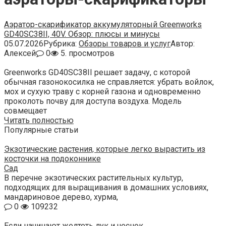
Аэратор-скарификатор аккумуляторный Greenworks
GD40SC38II, 40V. Обзор: плюсы и минусы
05.07.2026
Рубрика:
Обзоры товаров и услуг
Автор:
Алексей
0
5. просмотров
Greenworks GD40SC38II решает задачу, с которой
обычная газонокосилка не справляется: убрать войлок,
мох и сухую траву с корней газона и одновременно
проколоть почву для доступа воздуха. Модель
совмещает
Читать полностью
Популярные статьи
Экзотические растения, которые легко вырастить из
косточки на подоконнике
Сад
В перечне экзотических растительных культур,
подходящих для выращивания в домашних условиях,
мандариновое дерево, хурма,
0
109232
Если начинают желтеть лук и чеснок