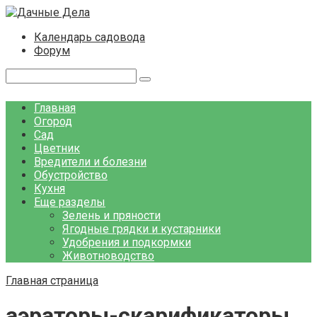
Перейти
к
Календарь садовода
контенту
Форум
Поиск:
Главная
Огород
Сад
Цветник
Вредители и болезни
Обустройство
Кухня
Еще разделы
Зелень и пряности
Ягодные грядки и кустарники
Удобрения и подкормки
Животноводство
Главная страница
аэраторы-скарификаторы