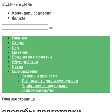
Перейти
к
Календарь садовода
контенту
Форум
Поиск:
Главная
Огород
Сад
Цветник
Вредители и болезни
Обустройство
Кухня
Еще разделы
Зелень и пряности
Ягодные грядки и кустарники
Удобрения и подкормки
Животноводство
Главная страница
способы подготовки