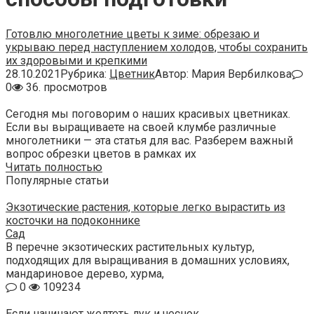
Готовлю многолетние цветы к зиме: обрезаю и
укрываю перед наступлением холодов, чтобы сохранить
их здоровыми и крепкими
28.10.2021
Рубрика:
Цветник
Автор:
Мария Вербилкова
0
36. просмотров
Сегодня мы поговорим о наших красивых цветниках.
Если вы выращиваете на своей клумбе различные
многолетники — эта статья для вас. Разберем важный
вопрос обрезки цветов в рамках их
Читать полностью
Популярные статьи
Экзотические растения, которые легко вырастить из
косточки на подоконнике
Сад
В перечне экзотических растительных культур,
подходящих для выращивания в домашних условиях,
мандариновое дерево, хурма,
0
109234
Если начинают желтеть лук и чеснок