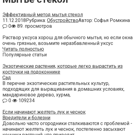
Эффективный метод мытья стекол
11.12.2018
Рубрика:
Обустройство
Автор:
Софья Ромкина
0
89. просмотров
Раствор уксуса хорош для обычного мытья, но если окна
очень грязные, возьмите неразбавленный уксус
Читать полностью
Популярные статьи
Экзотические растения, которые легко вырастить из
косточки на подоконнике
Сад
В перечне экзотических растительных культур,
подходящих для выращивания в домашних условиях,
мандариновое дерево, хурма,
0
109234
Если начинают желтеть лук и чеснок
Вредители и болезни
Довольно часто огородники сталкиваются с проблемой -
начинают желтеть лук и чеснок, постепенно засыхают
кончики растений, что приводит