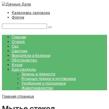
Перейти
к
Календарь садовода
контенту
Форум
Поиск:
Главная
Огород
Сад
Цветник
Вредители и болезни
Обустройство
Кухня
Еще разделы
Зелень и пряности
Ягодные грядки и кустарники
Удобрения и подкормки
Животноводство
Главная страница
Мытье стекол