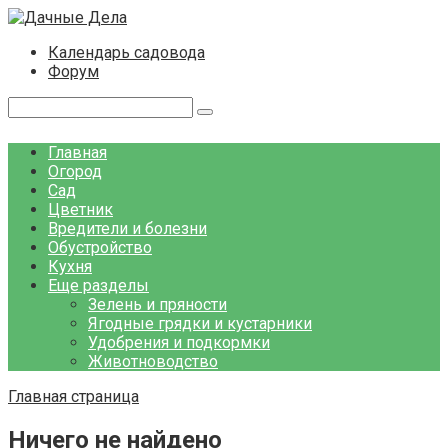
Перейти
к
Календарь садовода
контенту
Форум
Поиск:
Главная
Огород
Сад
Цветник
Вредители и болезни
Обустройство
Кухня
Еще разделы
Зелень и пряности
Ягодные грядки и кустарники
Удобрения и подкормки
Животноводство
Главная страница
Ничего не найдено