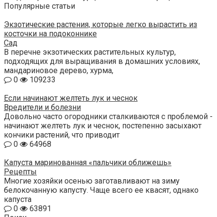
Популярные статьи
Экзотические растения, которые легко вырастить из
косточки на подоконнике
Сад
В перечне экзотических растительных культур,
подходящих для выращивания в домашних условиях,
мандариновое дерево, хурма,
0
109233
Если начинают желтеть лук и чеснок
Вредители и болезни
Довольно часто огородники сталкиваются с проблемой -
начинают желтеть лук и чеснок, постепенно засыхают
кончики растений, что приводит
0
64968
Капуста маринованная «пальчики оближешь»
Рецепты
Многие хозяйки осенью заготавливают на зиму
белокочанную капусту. Чаще всего ее квасят, однако
капуста
0
63891