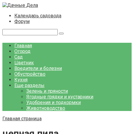
Перейти
к
Календарь садовода
контенту
Форум
Поиск:
Главная
Огород
Сад
Цветник
Вредители и болезни
Обустройство
Кухня
Еще разделы
Зелень и пряности
Ягодные грядки и кустарники
Удобрения и подкормки
Животноводство
Главная страница
цепная пила