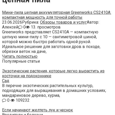
Мини-пила цепная аккумуляторная Greenworks CS2410A:
компактная мощность для точной работы
23.06.2026
Рубрика:
Обзоры товаров и услуг
Автор:
Алексей
0
13. просмотров
Greenworks представляет CS2410A — компактную
цепную мини-пилу с 10 — сантиметровой шиной,
которой можно быстро работать одной рукой.
Идеальное решение для заготовки дров в походе,
обрезки веток на даче,
Читать полностью
Популярные статьи
Экзотические растения, которые легко вырастить из
косточки на подоконнике
Сад
В перечне экзотических растительных культур,
подходящих для выращивания в домашних условиях,
мандариновое дерево, хурма,
0
109232
Если начинают желтеть лук и чеснок
Вредители и болезни